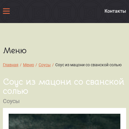
Контакты
Меню
Главная
/
Меню
/
Соусы
/
Соус из мацони со сванской солью
Соус из мацони со сванской
солью
Соусы